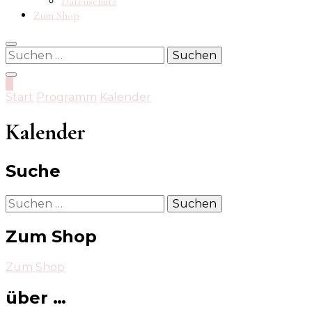
Datenschutz
Zum Shop
Suchen
nach:
0
Start
Programm
Kalender
Kalender
Suche
Suchen
nach:
Zum Shop
Zum Shop
über …