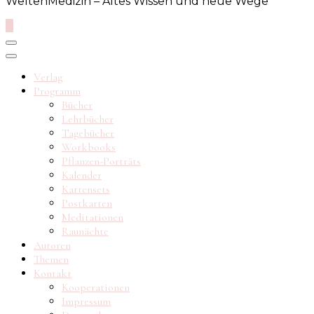
WeltenMedizin – Altes Wissen und neue Wege
0
Verlag
Programm
Bücher
Lehrbücher
Tagebücher
Workbooks
Pflanzen-Porträts
Kalender
Kartensets
Postkarten
Meditationen
Raunächte
Autoren
Themen
Kontakt
Kooperationen
Impressum